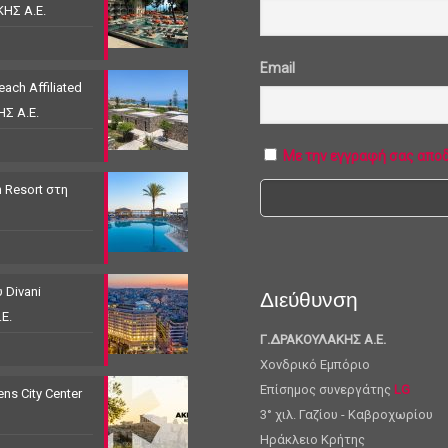
ΚΗΣ Α.Ε.
Email
ach Affiliated
ΗΣ Α.Ε.
Με την εγγραφή σας απο
 Resort στη
 Divani
Διεύθυνση
Ε.
Γ.ΔΡΑΚΟΥΛΑΚΗΣ Α.Ε.
Χονδρικό Εμπόριο
Επίσημος συνεργάτης
LG
s City Center
3° χιλ. Γαζίου - Καβροχωρίου
Ηράκλειο Κρήτης