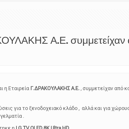
ΑΚΟΥΛΑΚΗΣ Α.Ε. συμμετείχαν 
ι η Εταιρεία
Γ.ΔΡΑΚΟΥΛΑΚΗΣ Α.Ε.
, συμμετείχαν από κ
ις για το ξενοδοχειακό κλάδο , αλλά και για χώρους ε
γελματία .
στηκε η
LG TV OLED 8K Ultra HD.