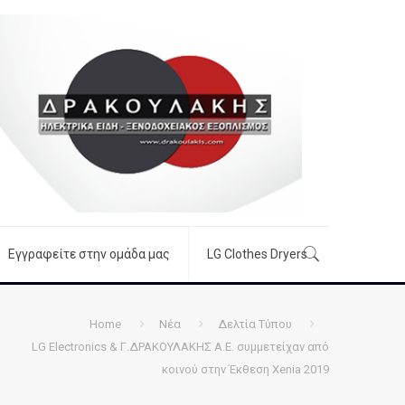
Εγγραφείτε στην ομάδα μας
LG Clothes Dryers
Home
Νέα
Δελτία Τύπου
LG Electronics & Γ.ΔΡΑΚΟΥΛΑΚΗΣ Α.Ε. συμμετείχαν από
κοινού στην Έκθεση Xenia 2019