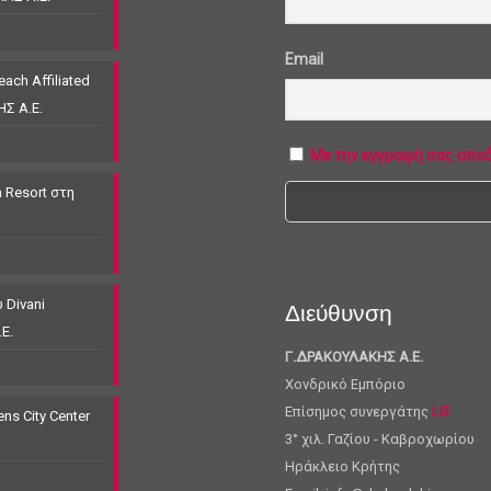
Email
ach Affiliated
ΗΣ Α.Ε.
Με την εγγραφή σας απο
 Resort στη
 Divani
Διεύθυνση
Ε.
Γ.ΔΡΑΚΟΥΛΑΚΗΣ Α.Ε.
Χονδρικό Εμπόριο
Επίσημος συνεργάτης
LG
s City Center
3° χιλ. Γαζίου - Καβροχωρίου
Ηράκλειο Κρήτης