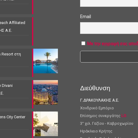
Email
ach Affiliated
ΗΣ Α.Ε.
Με την εγγραφή σας απο
 Resort στη
 Divani
Διεύθυνση
Ε.
Γ.ΔΡΑΚΟΥΛΑΚΗΣ Α.Ε.
Χονδρικό Εμπόριο
Επίσημος συνεργάτης
LG
s City Center
3° χιλ. Γαζίου - Καβροχωρίου
Ηράκλειο Κρήτης