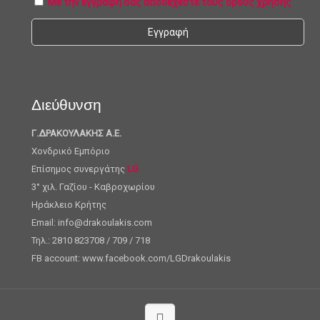
Με την εγγραφή σας αποδέχεστε τους όρους χρήσης
Διεύθυνση
Γ.ΔΡΑΚΟΥΛΑΚΗΣ Α.Ε.
Χονδρικό Εμπόριο
Επίσημος συνεργάτης
LG
3° χιλ. Γαζίου - Καβροχωρίου
Ηράκλειο Κρήτης
Email: info@drakoulakis.com
Τηλ.: 2810 823708 / 709 / 718
FB account: www.facebook.com/LGDrakoulakis