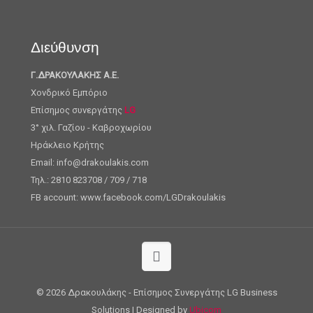
Διεύθυνση
Γ.ΔΡΑΚΟΥΛΑΚΗΣ Α.Ε.
Χονδρικό Εμπόριο
Επίσημος συνεργάτης
LG
3° χιλ. Γαζίου - Καβροχωρίου
Ηράκλειο Κρήτης
Email: info@drakoulakis.com
Τηλ.: 2810 823708 / 709 / 718
FB account: www.facebook.com/LGDrakoulakis
©
2026 Δρακουλάκης - Επίσημος Συνεργάτης LG Business
Solutions | Designed by
Ubicom